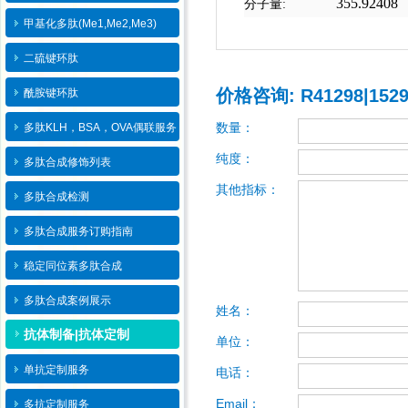
355.92408
分子量:
甲基化多肽(Me1,Me2,Me3)
二硫键环肽
价格咨询: R41298|15297-
酰胺键环肽
数量：
多肽KLH，BSA，OVA偶联服务
纯度：
多肽合成修饰列表
其他指标：
多肽合成检测
多肽合成服务订购指南
稳定同位素多肽合成
多肽合成案例展示
姓名：
抗体制备|抗体定制
单位：
单抗定制服务
电话：
Email：
多抗定制服务