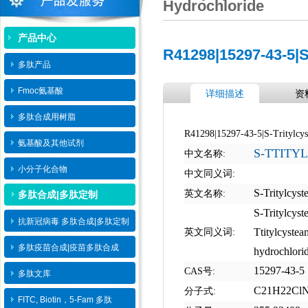
Hydrochloride
产品中心
R41298|15297-43-5|S
多肽产品
Fmoc氨基酸
详细描述
资
多肽合成用树脂
R41298|15297-43-5|S-Tritylcy
氨基酸及其他试剂
S-TTITY
中文名称:
小分子化合物
中文同义词:
S-Tritylcys
英文名称:
多肽合成|多肽定制
S-Tritylcys
抗新冠病毒 多肽合成|多肽定制
Ttitylcyste
英文同义词:
多肽疫苗合成|疫苗多肽​合成
hydrochlori
15297-43-5
CAS号:
多肽文库
C21H22Cl
分子式:
FITC, Biotin，5-Fam 多肽