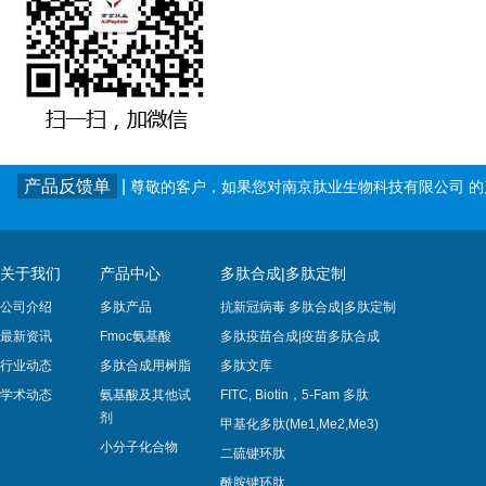
产品反馈单
|
尊敬的客户，如果您对南京肽业生物科技有限公司 
关于我们
产品中心
多肽合成|多肽定制
公司介绍
多肽产品
抗新冠病毒 多肽合成|多肽定制
最新资讯
Fmoc氨基酸
多肽疫苗合成|疫苗多肽​合成
行业动态
多肽合成用树脂
多肽文库
学术动态
氨基酸及其他试
FITC, Biotin，5-Fam 多肽
剂
甲基化多肽(Me1,Me2,Me3)
小分子化合物
二硫键环肽
酰胺键环肽