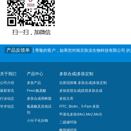
产品反馈单
|
尊敬的客户，如果您对南京肽业生物科技有限公司 
关于我们
产品中心
多肽合成|多肽定制
公司介绍
多肽产品
抗新冠病毒 多肽合成|多肽定制
最新资讯
Fmoc氨基酸
多肽疫苗合成|疫苗多肽​合成
行业动态
多肽合成用树脂
多肽文库
学术动态
氨基酸及其他试
FITC, Biotin，5-Fam 多肽
剂
甲基化多肽(Me1,Me2,Me3)
小分子化合物
二硫键环肽
酰胺键环肽