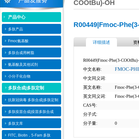
COOtBu)-OH
产品中心
R00449|Fmoc-Phe(3
多肽产品
Fmoc氨基酸
详细描述
资
多肽合成用树脂
R00449|Fmoc-Phe(3-COOtBu)
氨基酸及其他试剂
FMOC-PHE
中文名称:
小分子化合物
中文同义词:
英文名称:
Fmoc-Phe(3
多肽合成|多肽定制
英文同义词:
Fmoc-Phe(3
抗新冠病毒 多肽合成|多肽定制
CAS号:
多肽疫苗合成|疫苗多肽​合成
分子式:
分子量:
0
多肽文库
FITC, Biotin，5-Fam 多肽