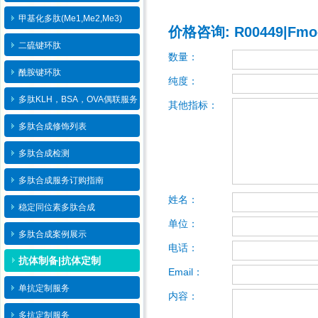
甲基化多肽(Me1,Me2,Me3)
价格咨询: R00449|Fmoc
二硫键环肽
数量：
酰胺键环肽
纯度：
多肽KLH，BSA，OVA偶联服务
其他指标：
多肽合成修饰列表
多肽合成检测
多肽合成服务订购指南
姓名：
稳定同位素多肽合成
单位：
多肽合成案例展示
电话：
抗体制备|抗体定制
Email：
单抗定制服务
内容：
多抗定制服务