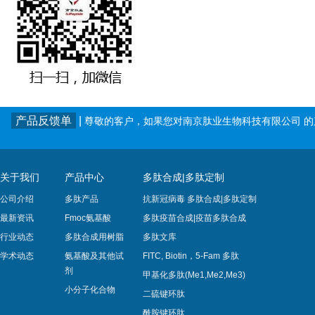
产品反馈单
|
尊敬的客户，如果您对南京肽业生物科技有限公司 
关于我们
产品中心
多肽合成|多肽定制
公司介绍
多肽产品
抗新冠病毒 多肽合成|多肽定制
最新资讯
Fmoc氨基酸
多肽疫苗合成|疫苗多肽​合成
行业动态
多肽合成用树脂
多肽文库
学术动态
氨基酸及其他试
FITC, Biotin，5-Fam 多肽
剂
甲基化多肽(Me1,Me2,Me3)
小分子化合物
二硫键环肽
酰胺键环肽