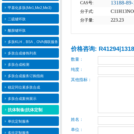
13188-89-
CAS号:
甲基化多肽(Me1,Me2,Me3)
C11H13NO
分子式:
二硫键环肽
223.23
分子量:
酰胺键环肽
多肽KLH，BSA，OVA偶联服务
价格咨询: R41294|13188
多肽合成修饰列表
数量：
多肽合成检测
纯度：
多肽合成服务订购指南
其他指标：
稳定同位素多肽合成
多肽合成案例展示
抗体制备|抗体定制
姓名：
单抗定制服务
单位：
多抗定制服务