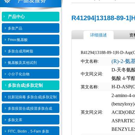
产品中心
R41294|13188-89-1|
多肽产品
详细描述
资
Fmoc氨基酸
多肽合成用树脂
R41294|13188-89-1|H-D-Asp(
(R)-2-
中文名称:
氨基酸及其他试剂
D-天冬氨酸
中文同义词:
小分子化合物
氨酸 4-苄
多肽合成|多肽定制
H-D-ASP(
英文名称:
2-amino-4-o
抗新冠病毒 多肽合成|多肽定制
(benzyloxy)
多肽疫苗合成|疫苗多肽​合成
ACID(OBZ
英文同义词:
多肽文库
ASPARTIC
BENZYLE
FITC, Biotin，5-Fam 多肽