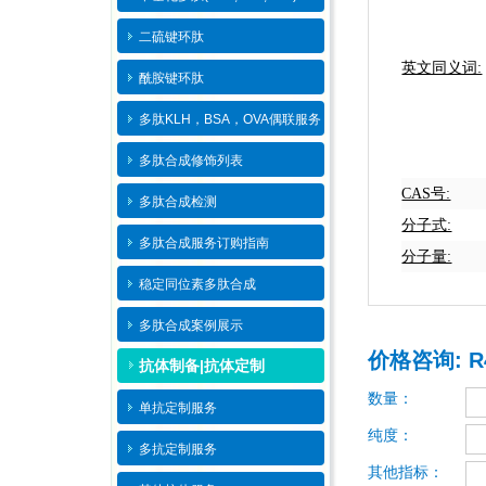
二硫键环肽
英文同义词:
酰胺键环肽
多肽KLH，BSA，OVA偶联服务
多肽合成修饰列表
CAS号:
多肽合成检测
分子式:
多肽合成服务订购指南
分子量:
稳定同位素多肽合成
多肽合成案例展示
价格咨询: R4
抗体制备|抗体定制
数量：
单抗定制服务
纯度：
多抗定制服务
其他指标：