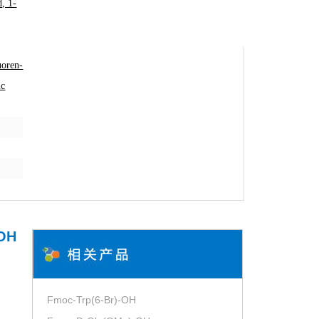
, 1-
uoren-
ic
OH
Fmoc-Trp(6-Br)-OH