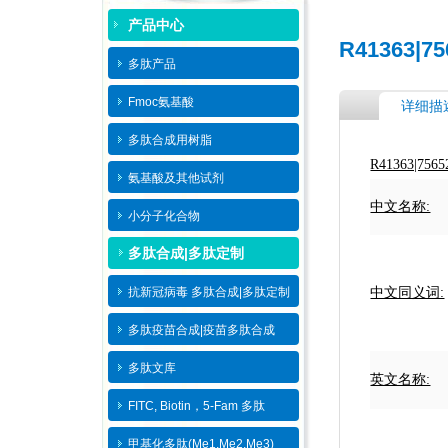
产品中心
R41363|7
多肽产品
Fmoc氨基酸
详细描
多肽合成用树脂
R41363|756
氨基酸及其他试剂
中文名称:
小分子化合物
多肽合成|多肽定制
抗新冠病毒 多肽合成|多肽定制
中文同义词:
多肽疫苗合成|疫苗多肽​合成
多肽文库
英文名称:
FITC, Biotin，5-Fam 多肽
甲基化多肽(Me1,Me2,Me3)