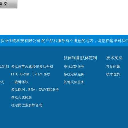
提 交
肽业生物科技有限公司 的产品和服务有不满意的地方，请您在这里对我
抗体制备|抗体定制
技术支持
肽定制
多肽疫苗合成|疫苗多肽​合成
单抗定制服务
常见问题
FITC, Biotin，5-Fam 多肽
多抗定制服务
技术优势
3)
二硫键环肽
其他抗体服务
多肽KLH，BSA，OVA偶联服务
多肽合成检测
稳定同位素多肽合成