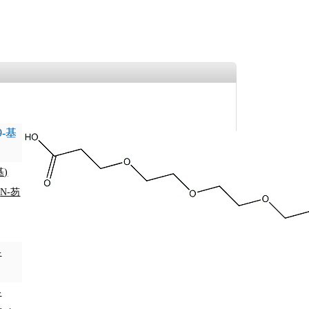
9-基
基)
;
N-芴
-
-