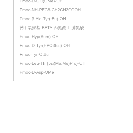
Fmoc-D-Glu(OMe)-OH
Fmoc-NH-PEG8-CH2CH2COOH
Fmoc-β-Ala-Tyr(tBu)-OH
芴甲氧羰基-BETA-丙氨酰-L-脯氨酸
Fmoc-Hyp(Bom)-OH
Fmoc-D-Tyr(HPO3Bzl)-OH
Fmoc-Tyr-OtBu
Fmoc-Leu-Thr{psi(Me,Me)Pro}-OH
Fmoc-D-Asp-OMe