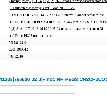
ylmethyl)ester
;
5,8,11,14,17,20,23,26-Octaoxa-2-azanonacosanedioic acid
(9H-fluoren-9-ylMethyl) ester
;
FMoc-NH-PEG8-
CH2CH2COOH
;
5,8,11,14,17,20,23,26-Octaoxa-2-azanonacosanedioic
acid
;
Fmoc-N-amido-PEG8-acid
;
Fmoc-PEG8-CH2CH2COOH
;
1-(9H-Fl
9-yl)-3-oxo-2,7,10,13,16,19,22,25,28-nonaoxa-4-azahentriacontan-31-o
acid
;
Fmoc-PEG8-propionic acid
756526-02-0
C20H39NO12
485.52316
1363|756526-02-0|Fmoc-NH-PEG8-CH2CH2CO