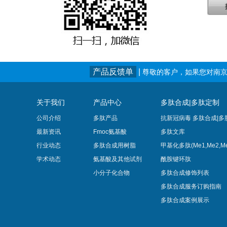
产品反馈单
|
尊敬的客户，如果您对南京
关于我们
产品中心
多肽合成|多肽定制
公司介绍
多肽产品
抗新冠病毒 多肽合成|多
最新资讯
Fmoc氨基酸
多肽文库
行业动态
多肽合成用树脂
甲基化多肽(Me1,Me2,Me
学术动态
氨基酸及其他试剂
酰胺键环肽
小分子化合物
多肽合成修饰列表
多肽合成服务订购指南
多肽合成案例展示