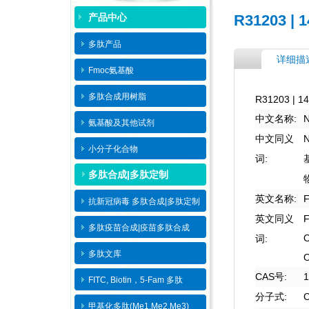
产品中心
R31203 | 1
多肽产品
详细描
Fmoc氨基酸
多肽合成用树脂
R31203 | 14
:
中文名称
氨基酸及其他试剂
中文同义
小分子化合物
:
词
多肽合成|多肽定制
:
F
英文名称
抗新冠病毒 多肽合成|多肽定制
英文同义
多肽疫苗合成|疫苗多肽​合成
:
词
多肽文库
CAS
:
1
号
FITC, Biotin，5-Fam 多肽
:
分子式
甲基化多肽(Me1,Me2,Me3)