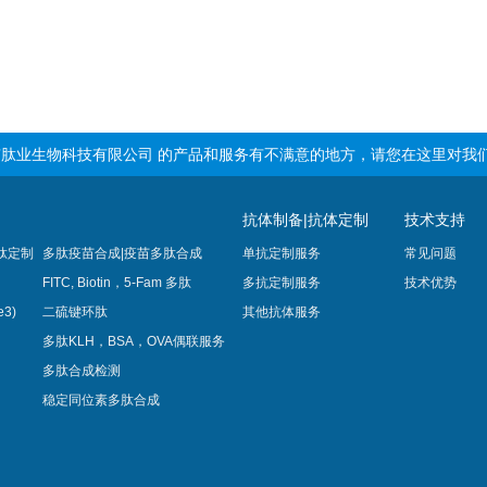
肽业生物科技有限公司 的产品和服务有不满意的地方，请您在这里对我
抗体制备|抗体定制
技术支持
肽定制
多肽疫苗合成|疫苗多肽​合成
单抗定制服务
常见问题
FITC, Biotin，5-Fam 多肽
多抗定制服务
技术优势
3)
二硫键环肽
其他抗体服务
多肽KLH，BSA，OVA偶联服务
多肽合成检测
稳定同位素多肽合成