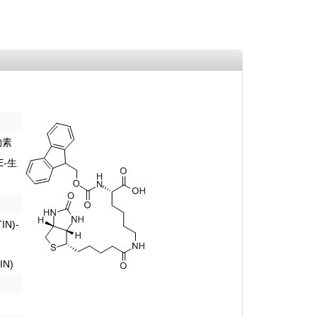
物素
Ε-
生
IN)-
IN)