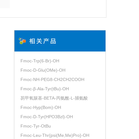
Fmoc-Trp(6-Br)-OH
Fmoc-D-Glu(OMe)-OH
Fmoc-NH-PEG8-CH2CH2COOH
Fmoc-β-Ala-Tyr(tBu)-OH
芴甲氧羰基-BETA-丙氨酰-L-脯氨酸
Fmoc-Hyp(Bom)-OH
Fmoc-D-Tyr(HPO3Bzl)-OH
Fmoc-Tyr-OtBu
Fmoc-Leu-Thr{psi(Me,Me)Pro}-OH