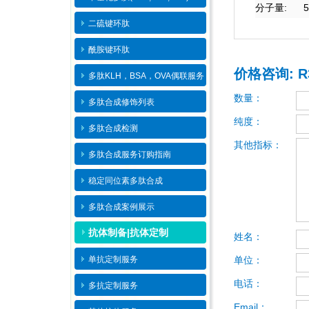
:
5
分子量
二硫键环肽
酰胺键环肽
价格咨询: R312
多肽KLH，BSA，OVA偶联服务
数量：
多肽合成修饰列表
纯度：
多肽合成检测
其他指标：
多肽合成服务订购指南
稳定同位素多肽合成
多肽合成案例展示
抗体制备|抗体定制
姓名：
单抗定制服务
单位：
电话：
多抗定制服务
Email：