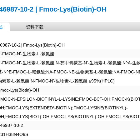
46987-10-2 | Fmoc-Lys(Biotin)-OH
述
资料下载
6987-10-2| Fmoc-Lys(Biotin)-OH
N-FMOC-N'-
-L-
生物素
赖氨酸
N-FMOC-N'-
-L-
;N-
-N'-
-L-
;N^A-
生物素
赖氨酸
芴甲氧羰基
生物素
赖氨酸
生
-N^E-FMOC-L-
;NΑ-FMOC-NΕ-
-L-
;NΑ-FMOC-N
基
赖氨酸
生物素基
赖氨酸
-L-
;N-FMOC-N'-
-L-
≥95%(HPLC)
物素基
赖氨酸
生物素
赖氨酸
moc-Lys(Biotin)-OH
FMOC-N-EPSILON-BIOTINYL-L-LYSINE;FMOC-BCT-OH;FMOC-K(BIOT
OH;FMOC-LYS(EXTENDED*-BIOTIN);FMOC-LYSINE(BIOTINYL)-
OH;FMOC-LYS(BIOT)-OH;FMOC-LYS(BIOTINYL)-OH;FMOC-LYS(BIOT
46987-10-2
C31H38N4O6S