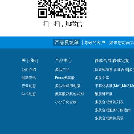
产品反馈单
|
尊敬的客户，如果您对南京
关于我们
产品中心
多肽合成|多肽定制
公司介绍
多肽产品
抗新冠病毒 多肽合成|多
最新资讯
Fmoc氨基酸
多肽文库
行业动态
多肽合成用树脂
甲基化多肽(Me1,Me2,Me
学术动态
氨基酸及其他试剂
酰胺键环肽
小分子化合物
多肽合成修饰列表
多肽合成服务订购指南
多肽合成案例展示