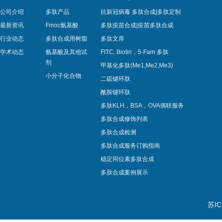
公司介绍
多肽产品
抗新冠病毒 多肽合成|多肽定制
最新资讯
Fmoc氨基酸
多肽疫苗合成|疫苗多肽​合成
行业动态
多肽合成用树脂
多肽文库
学术动态
氨基酸及其他试
FITC, Biotin，5-Fam 多肽
剂
甲基化多肽(Me1,Me2,Me3)
小分子化合物
二硫键环肽
酰胺键环肽
多肽KLH，BSA，OVA偶联服务
多肽合成修饰列表
多肽合成检测
多肽合成服务订购指南
稳定同位素多肽合成
多肽合成案例展示
苏IC