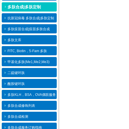
多肽合成|多肽定制
抗新冠病毒 多肽合成|多肽定制
多肽疫苗合成|疫苗多肽​合成
多肽文库
FITC, Biotin，5-Fam 多肽
甲基化多肽(Me1,Me2,Me3)
二硫键环肽
酰胺键环肽
多肽KLH，BSA，OVA偶联服务
多肽合成修饰列表
多肽合成检测
多肽合成服务订购指南