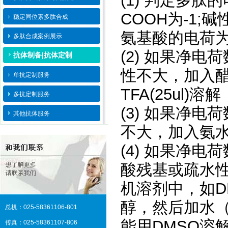
(1) 判定多肽的
COOH为-1;碱性
稳定同位素多肽合成
氨基酸的电荷
多肽合成案例展示
(2) 如果净
抗体制备|抗体定制
性不大，加入醋
单抗定制服务
TFA(25ul)
多抗定制服务
(3) 如果净
其他抗体服务
不大，加入氨水(
(4) 如果净
酸残基或疏水
机溶剂中，如D
醇，然后加水
总机：025-58361106-801
能用DMSO溶
传真：025-58361107-806