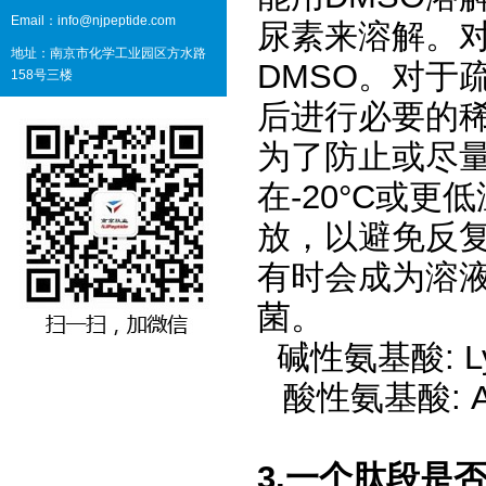
Email：info@njpeptide.com
尿素来溶解。对
地址：南京市化学工业园区方水路
DMSO。对于
158号三楼
后进行必要的
为了防止或尽
在
-20°C
或更低
放，以避免反
有时会成为溶
菌。
碱性氨基酸: Lys
酸性氨基酸: A
3.
一个肽段是