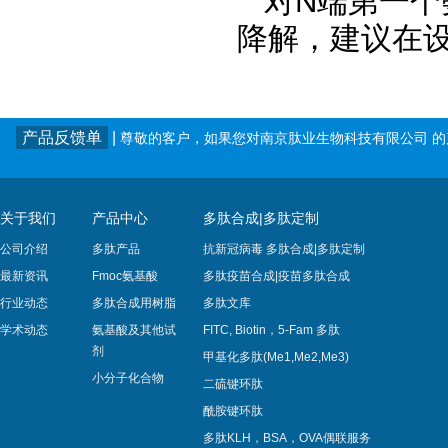
对N端第一个
降解，建议在设
产品反馈单
|
尊敬的客户，如果您对南京肽业生物科技有限公司 
关于我们
产品中心
多肽合成|多肽定制
公司介绍
多肽产品
抗新冠病毒 多肽合成|多肽定制
最新资讯
Fmoc氨基酸
多肽疫苗合成|疫苗多肽​合成
行业动态
多肽合成用树脂
多肽文库
学术动态
氨基酸及其他试
FITC, Biotin，5-Fam 多肽
剂
甲基化多肽(Me1,Me2,Me3)
小分子化合物
二硫键环肽
酰胺键环肽
多肽KLH，BSA，OVA偶联服务