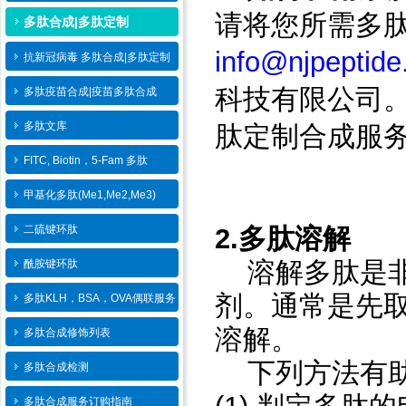
请将您所需多
多肽合成|多肽定制
info@njpeptid
抗新冠病毒 多肽合成|多肽定制
科技有限公司
多肽疫苗合成|疫苗多肽​合成
多肽文库
肽定制合成服
FITC, Biotin，5-Fam 多肽
甲基化多肽(Me1,Me2,Me3)
2.
多肽溶解
二硫键环肽
溶解多肽是非
酰胺键环肽
剂。通常是先
多肽KLH，BSA，OVA偶联服务
溶解。
多肽合成修饰列表
下列方法有助
多肽合成检测
多肽合成服务订购指南