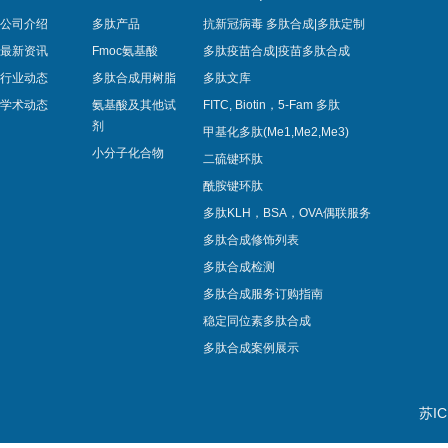
公司介绍
多肽产品
抗新冠病毒 多肽合成|多肽定制
最新资讯
Fmoc氨基酸
多肽疫苗合成|疫苗多肽​合成
行业动态
多肽合成用树脂
多肽文库
学术动态
氨基酸及其他试
FITC, Biotin，5-Fam 多肽
剂
甲基化多肽(Me1,Me2,Me3)
小分子化合物
二硫键环肽
酰胺键环肽
多肽KLH，BSA，OVA偶联服务
多肽合成修饰列表
多肽合成检测
多肽合成服务订购指南
稳定同位素多肽合成
多肽合成案例展示
苏IC