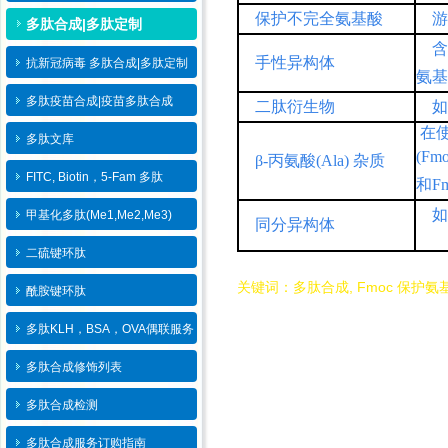
保护不完全氨基酸
多肽合成|多肽定制
手性异构体
抗新冠病毒 多肽合成|多肽定制
氨
多肽疫苗合成|疫苗多肽​合成
二肽衍生物
在
多肽文库
(Fm
β
-
丙氨酸
(Ala)
杂质
FITC, Biotin，5-Fam 多肽
和
F
甲基化多肽(Me1,Me2,Me3)
同分异构体
二硫键环肽
关键词：
多肽合成, Fmoc 保护氨
酰胺键环肽
多肽KLH，BSA，OVA偶联服务
多肽合成修饰列表
多肽合成检测
多肽合成服务订购指南