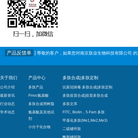
产品反馈单
|
尊敬的客户，如果您对南京肽业生物科技有限公司 
关于我们
产品中心
多肽合成|多肽定制
公司介绍
多肽产品
抗新冠病毒 多肽合成|多肽定制
最新资讯
Fmoc氨基酸
多肽疫苗合成|疫苗多肽​合成
行业动态
多肽合成用树脂
多肽文库
学术动态
氨基酸及其他试
FITC, Biotin，5-Fam 多肽
剂
甲基化多肽(Me1,Me2,Me3)
小分子化合物
二硫键环肽
酰胺键环肽