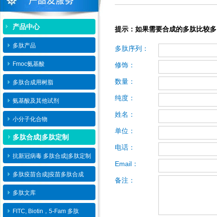
产品中心
提示：如果需要合成的多肽比较多
多肽产品
多肽序列：
Fmoc氨基酸
修饰：
数量：
多肽合成用树脂
纯度：
氨基酸及其他试剂
姓名：
小分子化合物
单位：
多肽合成|多肽定制
电话：
抗新冠病毒 多肽合成|多肽定制
Email：
多肽疫苗合成|疫苗多肽​合成
备注：
多肽文库
FITC, Biotin，5-Fam 多肽